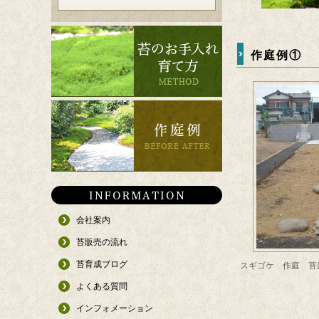
作庭例①
会社案内
苔販売の流れ
苔育成ブログ
スギゴケ 作庭 苔
よくある質問
インフォメーション