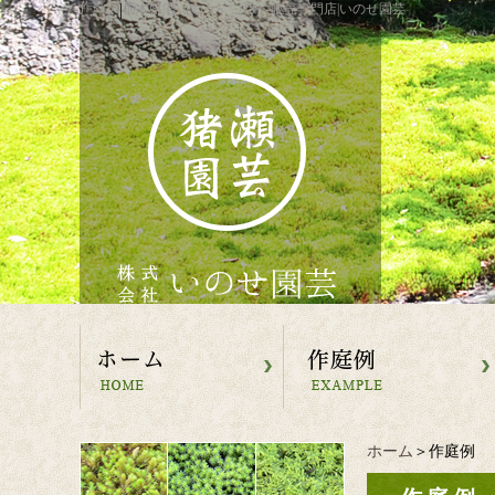
作庭例
|
栃木県|苔（コケ、こけ）販売専門店|いのせ園芸
ホーム
＞作庭例