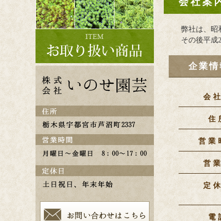
会社案
弊社は、昭
その後平成
企業情
会
住
営業
営
定
電