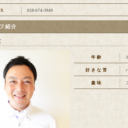
AX
028-674-3949
フ紹介
広
年齢
好きな苔
趣味