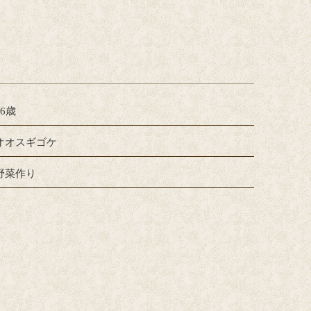
66歳
オオスギゴケ
野菜作り