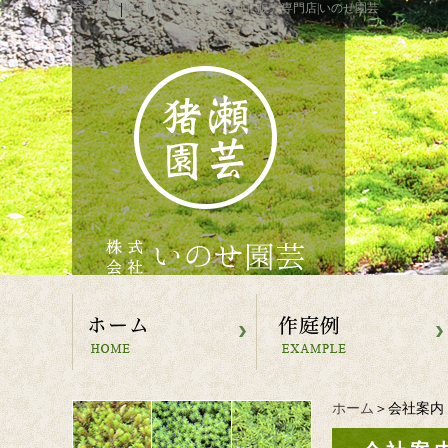
会社案内
|
栃木県|苔（コケ、こけ）販売専門店|いのせ園芸
ホーム
＞会社案内