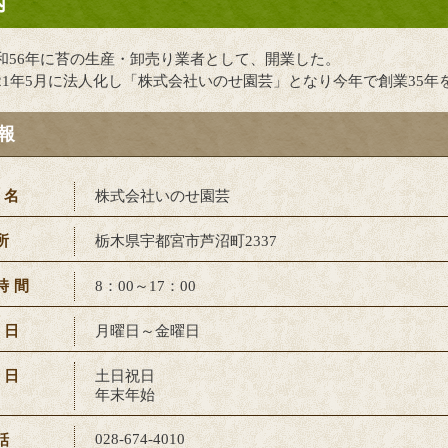
内
和56年に苔の生産・卸売り業者として、開業した。
21年5月に法人化し「株式会社いのせ園芸」となり今年で創業35年
報
社名
株式会社いのせ園芸
所
栃木県宇都宮市芦沼町2337
時間
8：00～17：00
業日
月曜日～金曜日
休日
土日祝日
年末年始
028-674-4010
話