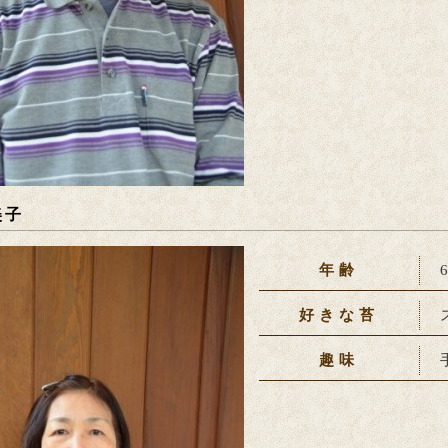
美子
年齢
好きな苔
趣味